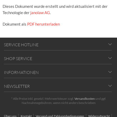
Dieses Dokument wurde erstellt und wird aktualisiert mit der
Technologie der
janolaw AG
.
Dokument als
PDF herunterladen
SERVICE HOTLINE
SHOP SERVICE
INFORMATIONEN
NEWSLETTER
* Alle Preise inkl. gesetzl. Mehrwertsteuer zzgl.
Versandkosten
und ggf.
Nachnahmegebühren, wenn nicht anders beschrieben
Über uns
Kontakt
Versand und Zahlungsbedingungen
Widerrufsrecht